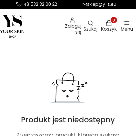
+48 532 32 00 22
sklep@y-s.eu
Otwórz wyszukiw
Produkty w ko
Zaloguj
Szukaj
Koszyk
Menu
się
Produkt jest niedostępny
Przepraszamy, produkt, którego szukasz