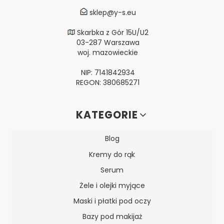
sklep@y-s.eu
Skarbka z Gór 15U/U2
03-287 Warszawa
woj. mazowieckie
NIP: 7141842934
REGON: 380685271
Linki w stopce
KATEGORIE
Blog
Kremy do rąk
Serum
Żele i olejki myjące
Maski i płatki pod oczy
Bazy pod makijaż