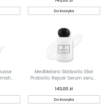
143,00 zł
Do koszyka
ousse
MedMelano Skinbiotic Elixir
emish
Probiotic Repair Serum serum
naprawczo-probiotyczne 30 ml
Cena
143,00 zł
 50 ml
Do koszyka