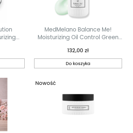
ution
MedMelano Balance Me!
rizing
Moisturizing Oil Control Green
łatki
Gel-Serum serum nawilżające i
Cena
132,00 zł
zujące z
regulujące wydzielanie
/ 45 pcs
sebum30 ml
Do koszyka
Nowość