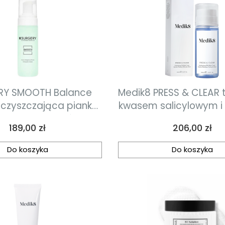
RY SMOOTH Balance
Medik8 PRESS & CLEAR tonik z 2%
czyszczająca pianka
kwasem salicylowym i
lizująca do skóry
150ml
Cena
Cena
189,00 zł
206,00 zł
nej, tłustej 170 ml
Do koszyka
Do koszyka