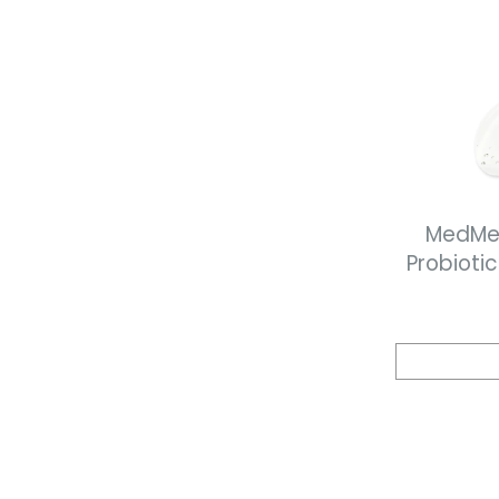
MedMela
Probioti