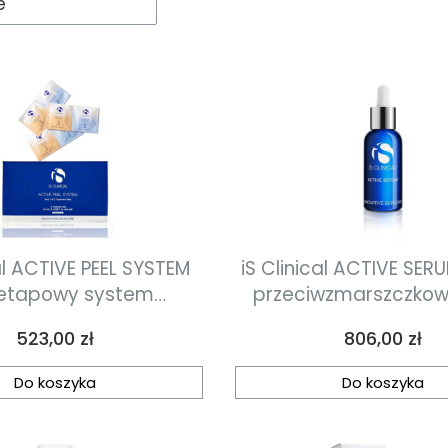
e
STEM
iS Clinical ACTIVE SE
etapowy system
przeciwzmarszczkow
zczający 2x15szt
Cena
Cena
523,00 zł
806,00 zł
Do koszyka
Do koszyka