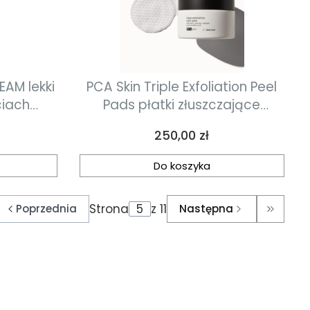
EAM lekki
PCA Skin Triple Exfoliation Peel
ciach
Pads płatki złuszczające
i
30sztuk
Cena
250,00 zł
 47.6g
Do koszyka
Strona
z 11
Poprzednia
Następna
ć do pierwszej strony z produktami
Przejdź