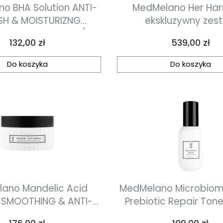
o BHA Solution ANTI-
MedMelano Her Ha
SH & MOISTURIZNG
ekskluzywny zes
 ACID PADS 90 ml / 45
regenerujący dla 
Cena
Cena
132,00 zł
539,00 zł
łatki złuszczająco-
odwodnionej, zamkn
lżające z kwasem
eleganckim liliowym 
Do koszyka
Do koszyka
ylowym dla skóry z
doskonałościami
ano Mandelic Acid
MedMelano Microbio
n SMOOTHING & ANTI-
Prebiotic Repair Ton
MOISTURIZNG PADS 90
prebiotyc
Cena
Cena