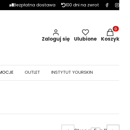
Bezpłatna dostawa
100 dni na zwrot
Produkty w 
Zaloguj się
Ulubione
Koszyk
MOCJE
OUTLET
INSTYTUT YOURSKIN