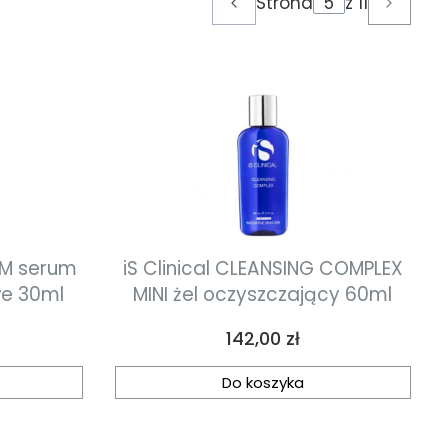
Strona
z 11
Poprzednie produkty
Następ
RUM serum
iS Clinical CLEANSING COMPLEX
e 30ml
MINI żel oczyszczający 60ml
Cena
142,00 zł
Do koszyka