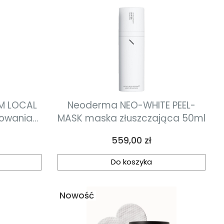
RM LOCAL
Neoderma NEO-WHITE PEEL-
sowania
MASK maska złuszczająca 50ml
zający
Cena
559,00 zł
10ml
Do koszyka
Nowość