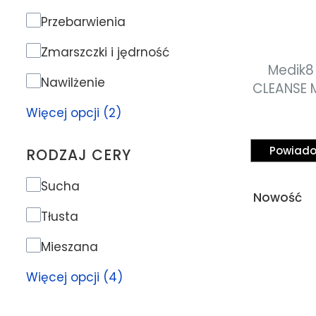
Problem skóry
Przebarwienia
Zmarszczki i jędrność
Medik8
Nawilżenie
CLEANSE M
z kwa
Więcej opcji (2)
Powiado
RODZAJ CERY
Rodzaj cery
Sucha
Nowość
Tłusta
Mieszana
Więcej opcji (4)