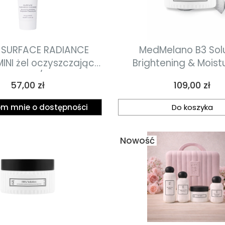
 SURFACE RADIANCE
MedMelano B3 Sol
INI żel oczyszczający
Brightening & Moistu
sami AHA/BHA 40ml
Niacinamide Pads p
Cena
Cena
57,00 zł
109,00 zł
rozjaśniająco-normali
niacynamidems 90 ml 
m mnie o dostępności
Do koszyka
Nowość