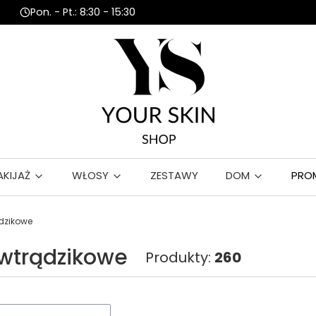
Pon. - Pt.: 8:30 - 15:30
AKIJAŻ
WŁOSY
ZESTAWY
DOM
PRO
ądzikowe
iwtrądzikowe
Produkty:
260
roduktów