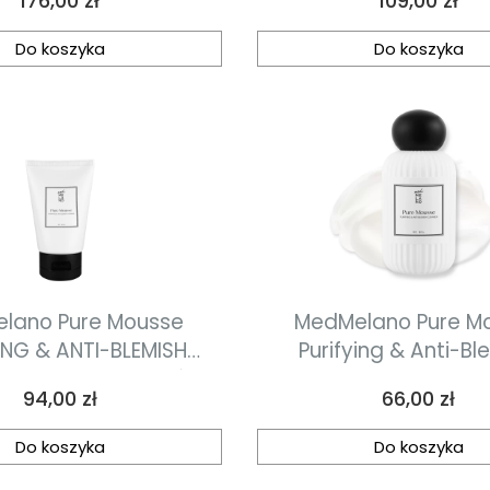
176,00 zł
109,00 zł
 / 45szt. płatki
jąco-normalizujące z
Do koszyka
Do koszyka
em migdałowym
lano Pure Mousse
MedMelano Pure M
ING & ANTI-BLEMISH
Purifying & Anti-Bl
z
Cleanser mus do mycia skóry z
Cena
Cena
94,00 zł
66,00 zł
onałościami 100 ml
niedoskonałościami
Do koszyka
Do koszyka