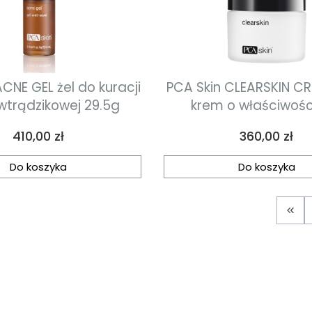
CNE GEL żel do kuracji
PCA Skin CLEARSKIN CR
wtrądzikowej 29.5g
krem o właściwoś
nawilżających 
Cena
Cena
410,00 zł
360,00 zł
antyoksydacyjnych
Do koszyka
Do koszyka
Wró