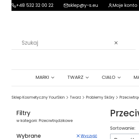
+48 532 32 00 22
sklep@y-s.eu
Moje konto
Wyczyść
MARKI
TWARZ
CIAŁO
M
Sklep Kosmetyczny YourSkin
Twarz
Problemy Skóry
Przeciwtr
Przec
Filtry
w kategorii: Przeciwtrądzikowe
Lista p
Sortowanie:
Wybrane
Wyczyść