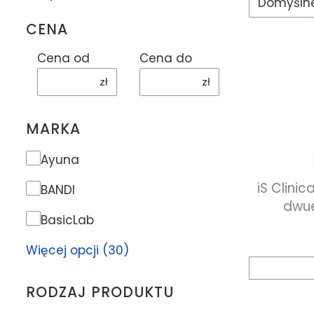
Domyśln
CENA
Cena od
Cena do
zł
zł
MARKA
Marka
Ayuna
iS Clinical ACTIVE PEEL SY
BANDI
dwu
BasicLab
złus
Więcej opcji (30)
RODZAJ PRODUKTU