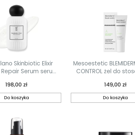
no Skinbiotic Elixir
Mesoestetic BLEMIDE
c Repair Serum serum
CONTROL żel do sto
naprawczo-probiotyczne 50 ml
miejscowego zwalc
Cena
Cena
198,00 zł
149,00 zł
niedoskonałości 
Do koszyka
Do koszyka