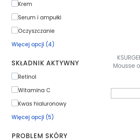
Rodzaj produktu
Krem
Serum i ampułki
Oczyszczanie
Więcej opcji (4)
KSURGE
SKŁADNIK AKTYWNY
Mousse o
norma
Składnik aktywny
Retinol
miesza
Witamina C
Kwas hialuronowy
Więcej opcji (5)
PROBLEM SKÓRY