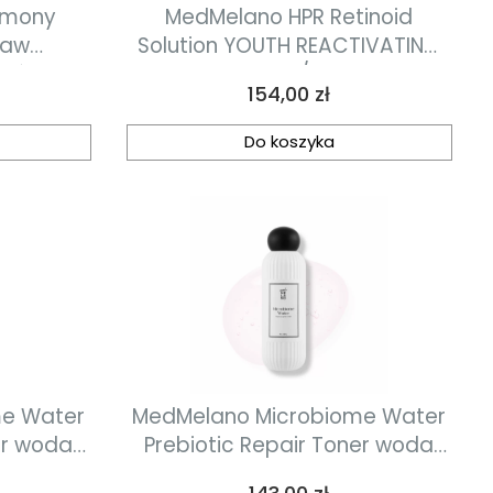
rmony
MedMelano HPR Retinoid
taw
Solution YOUTH REACTIVATING
skóry
HPR PADS 90 ml / 45 szt płatki
Cena
154,00 zł
ięty w
przebudowująco-ujędrniające
kuferku
z retinoidem HPR
Do koszyka
me Water
MedMelano Microbiome Water
er woda
Prebiotic Repair Toner woda
zna 100ml
prebiotyczna 200 ml
Cena