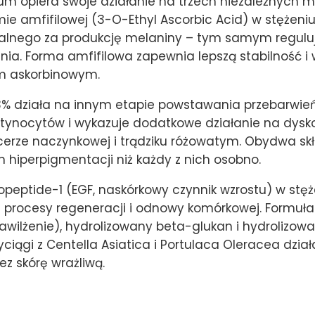
 opiera swoje działanie na trzech niezależnych 
e amfifilowej (3-O-Ethyl Ascorbic Acid) w stężeniu 1
alnego za produkcję melaniny – tym samym regulu
enia. Forma amfifilowa zapewnia lepszą stabilność i 
m askorbinowym.
% działa na innym etapie powstawania przebarwień
ynocytów i wykazuje dodatkowe działanie na dysko
erze naczynkowej i trądziku różowatym. Obydwa skład
n hiperpigmentacji niż każdy z nich osobno.
gopeptide-1 (EGF, naskórkowy czynnik wzrostu) w stę
c procesy regeneracji i odnowy komórkowej. Formuł
awilżenie), hydrolizowany beta-glukan i hydrolizow
ciągi z Centella Asiatica i Portulaca Oleracea dzia
z skórę wrażliwą.