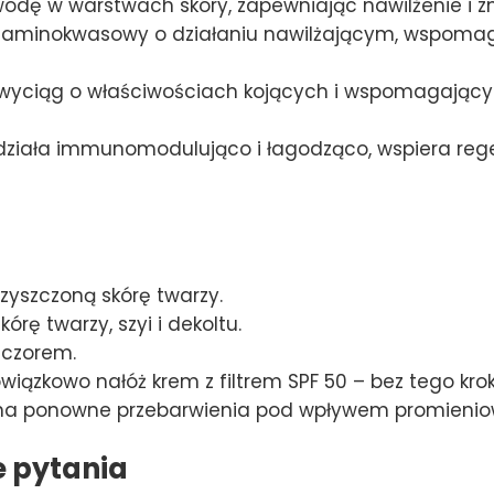
odę w warstwach skóry, zapewniając nawilżenie i z
 aminokwasowy o działaniu nawilżającym, wspoma
wyciąg o właściwościach kojących i wspomagającyc
działa immunomodulująco i łagodząco, wspiera reg
zyszczoną skórę twarzy.
rę twarzy, szyi i dekoltu.
ieczorem.
owiązkowo nałóż krem z filtrem SPF 50 – bez tego k
 na ponowne przebarwienia pod wpływem promienio
e pytania