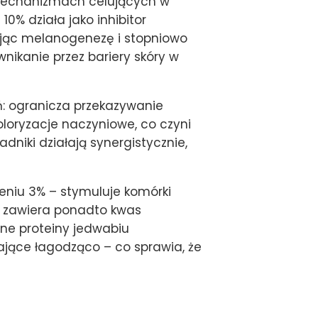
mechanizmach celujących w
0% działa jako inhibitor
jąc melanogenezę i stopniowo
wnikanie przez bariery skóry w
: ogranicza przekazywanie
loryzacje naczyniowe, co czyni
niki działają synergistycznie,
żeniu 3% – stymuluje komórki
a zawiera ponadto kwas
ane proteiny jedwabiu
łające łagodząco – co sprawia, że