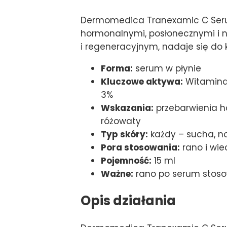
Dermomedica Tranexamic C Serum
hormonalnymi, posłonecznymi i 
i regeneracyjnym, nadaje się do 
Forma:
serum w płynie
Kluczowe aktywa:
Witamina 
3%
Wskazania:
przebarwienia ho
różowaty
Typ skóry:
każdy – sucha, no
Pora stosowania:
rano i wi
Pojemność:
15 ml
Ważne:
rano po serum stoso
Opis działania