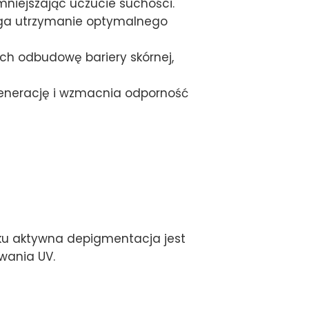
mniejszając uczucie suchości.
ga utrzymanie optymalnego
h odbudowę bariery skórnej,
enerację i wzmacnia odporność
roku aktywna depigmentacja jest
wania UV.