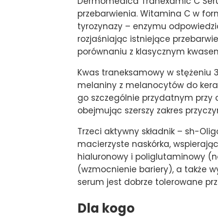
Dermomedica Tranexamic C Serum
przebarwienia. Witamina C w formi
tyrozynazy – enzymu odpowiedzi
rozjaśniając istniejące przebarwi
porównaniu z klasycznym kwase
Kwas traneksamowy w stężeniu 3
melaniny z melanocytów do kerat
go szczególnie przydatnym przy c
obejmując szerszy zakres przyczy
Trzeci aktywny składnik – sh-Oli
macierzyste naskórka, wspierają
hialuronowy i poliglutaminowy (n
(wzmocnienie bariery), a także wy
serum jest dobrze tolerowane prze
Dla kogo