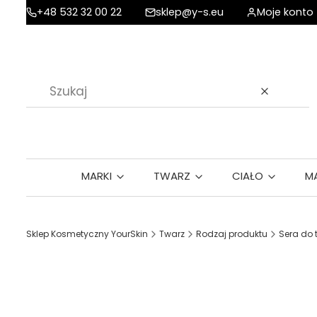
+48 532 32 00 22
sklep@y-s.eu
Moje konto
Wyczyść
MARKI
TWARZ
CIAŁO
M
Sklep Kosmetyczny YourSkin
Twarz
Rodzaj produktu
Sera do 