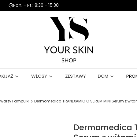
Pon. - Pt.: 8:30 - 15:30
AKIJAŻ
WŁOSY
ZESTAWY
DOM
PRO
twarzy i ampułki
Dermomedica TRANEXAMIC C SERUM MINI Serum z wita
Dermomedica T