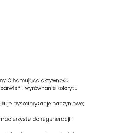
iny C hamująca aktywność
ebarwień i wyrównanie kolorytu
ukuje dyskoloryzacje naczyniowe;
macierzyste do regeneracji i