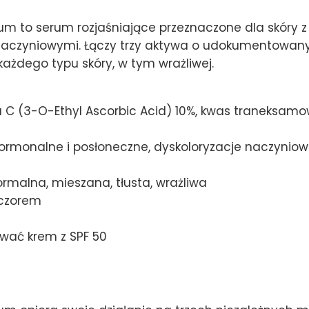
 to serum rozjaśniające przeznaczone dla skóry z
naczyniowymi. Łączy trzy aktywa o udokumentowa
każdego typu skóry, w tym wrażliwej.
C (3-O-Ethyl Ascorbic Acid) 10%, kwas traneksamow
rmonalne i posłoneczne, dyskoloryzacje naczyniowe
rmalna, mieszana, tłusta, wrażliwa
eczorem
wać krem z SPF 50