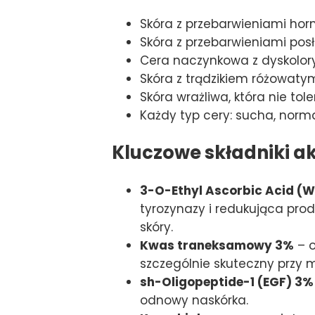
Skóra z przebarwieniami ho
Skóra z przebarwieniami pos
Cera naczynkowa z dyskolo
Skóra z trądzikiem różowaty
Skóra wrażliwa, która nie t
Każdy typ cery: sucha, norma
Kluczowe składniki a
3-O-Ethyl Ascorbic Acid (W
tyrozynazy i redukująca prod
skóry.
Kwas traneksamowy 3%
– o
szczególnie skuteczny przy 
sh-Oligopeptide-1 (EGF) 3%
odnowy naskórka.