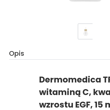
Opis
Dermomedica TR
witaminą C, kw
wzrostu EGF, 15 