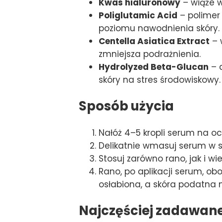
Kwas hialuronowy
– wiąże w
Poliglutamic Acid
– polimer
poziomu nawodnienia skóry.
Centella Asiatica Extract
– 
zmniejsza podrażnienia.
Hydrolyzed Beta-Glucan
– 
skóry na stres środowiskowy.
Sposób użycia
Nałóż 4–5 kropli serum na oc
Delikatnie wmasuj serum w skó
Stosuj zarówno rano, jak i w
Rano, po aplikacji serum, ob
osłabiona, a skóra podatna
Najczęściej zadawan