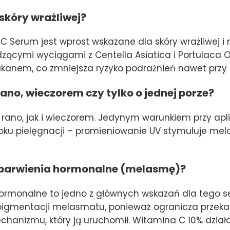
 skóry wrażliwej?
Serum jest wprost wskazane dla skóry wrażliwej i 
zącymi wyciągami z Centella Asiatica i Portulaca
kanem, co zmniejsza ryzyko podrażnień nawet przy
ano, wieczorem czy tylko o jednej porze?
no, jak i wieczorem. Jedynym warunkiem przy aplika
kroku pielęgnacji – promieniowanie UV stymuluje m
zebarwienia hormonalne (melasmę)?
hormonalne to jedno z głównych wskazań dla tego
epigmentacji melasmatu, ponieważ ogranicza przek
chanizmu, który ją uruchomił. Witamina C 10% dział