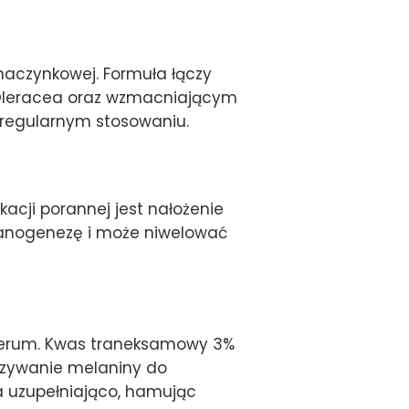
naczynkowej. Formuła łączy
 Oleracea oraz wzmacniającym
 regularnym stosowaniu.
cji porannej jest nałożenie
elanogenezę i może niwelować
 serum. Kwas traneksamowy 3%
azywanie melaniny do
a uzupełniająco, hamując