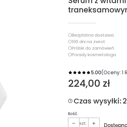
Serum z witam
traneksamowym 
Bezpłatna dostawa
100 dni na zwrot
Próbki do zamówień
Porady kosmetologa
5.00
(Oceny: 1 
Cena
224,00 zł
Czas wysyłki:
Ilość
szt.
Dostępno