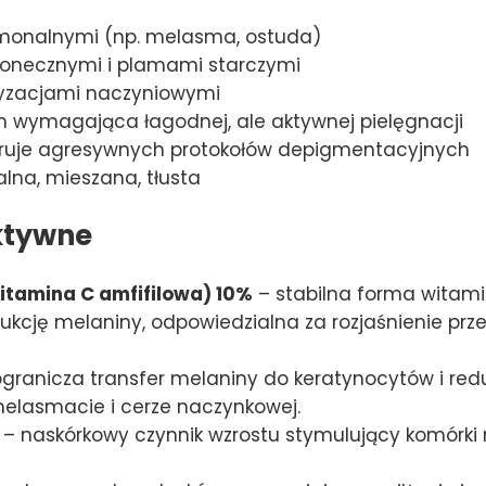
rmonalnymi (np. melasma, ostuda)
łonecznymi i plamami starczymi
ryzacjami naczyniowymi
m wymagająca łagodnej, ale aktywnej pielęgnacji
oleruje agresywnych protokołów depigmentacyjnych
lna, mieszana, tłusta
ktywne
itamina C amfifilowa) 10%
– stabilna forma witam
ukcję melaniny, odpowiedzialna za rozjaśnienie prz
granicza transfer melaniny do keratynocytów i red
melasmacie i cerze naczynkowej.
– naskórkowy czynnik wzrostu stymulujący komórki 