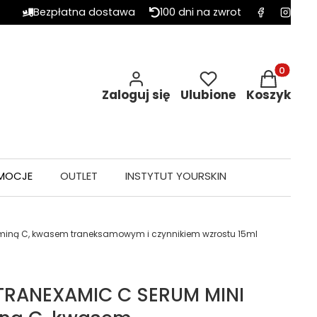
Bezpłatna dostawa
100 dni na zwrot
Produkty w 
Zaloguj się
Ulubione
Koszyk
MOCJE
OUTLET
INSTYTUT YOURSKIN
miną C, kwasem traneksamowym i czynnikiem wzrostu 15ml
RANEXAMIC C SERUM MINI