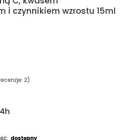
iną C, kwasem
i czynnikiem wzrostu 15ml
Recenzje: 2)
24h
ść:
dostępny