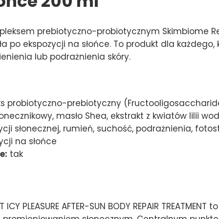
łońce 200 ml
mpleksem prebiotyczno-probiotycznym Skimbiome Re
ła po ekspozycji na słońce. To produkt dla każdego,
enienia lub podrażnienia skóry.
 probiotyczno-prebiotyczny (Fructooligosaccharid
słonecznikowy, masło Shea, ekstrakt z kwiatów lilii wo
cji słonecznej, rumień, suchość, podrażnienia, fotos
cji na słońce
e:
tak
 ICY PLEASURE AFTER-SUN BODY REPAIR TREATMENT to