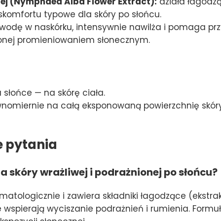
dnej (Nymphaea Alba Flower Extract):
działa łagodzą
skomfortu typowe dla skóry po słońcu.
wodę w naskórku, intensywnie nawilża i pomaga pr
onej promieniowaniem słonecznym.
słońce — na skórę ciała.
ównomiernie na całą eksponowaną powierzchnię skóry
e pytania
a skóry wrażliwej i podrażnionej po słońcu?
atologicznie i zawiera składniki łagodzące (ekstrakt 
e wspierają wyciszanie podrażnień i rumienia. Form