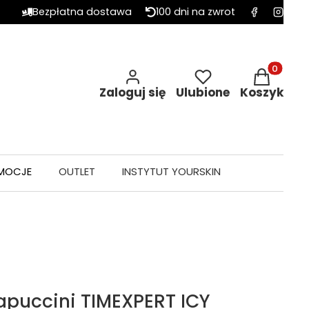
Bezpłatna dostawa
100 dni na zwrot
Produkty w 
Zaloguj się
Ulubione
Koszyk
MOCJE
OUTLET
INSTYTUT YOURSKIN
puccini TIMEXPERT ICY