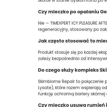
skórze w stanie dyskomfortu po ek
Czy mleczko po opalaniu Ger
Nie — TIMEXPERT ICY PLEASURE AFT
regeneracyjny, stosowany po zakoń
Jak często stosować to mle
Produkt stosuje się po każdej eks
zależy bezpośrednio od intensywno
Do czego służy kompleks Sk
Skimbiome Repair to połączenie 
Lysate), które razem wspierają 
funkcję ochronną bariery skórnej
Czy mleczko usuwa rumień i