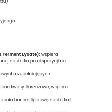
rzu)
cyjnego
 Ferment Lysate):
wspiera
nej naskórka po ekspozycji na
zowych uzupełniających
ycone kwasy tłuszczowe, wspiera
cnia barierę lipidową naskórka i