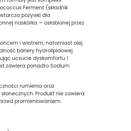
m formuły jest kompleks
tococcus Ferment (składnik
ostarcza pożywki dla
nnej naskórka — osłabionej przez
słońcem i wiatrem, natomiast olej
ność bariery hydrolipidowej.
kując uczucie dyskomfortu i
kład zawiera ponadto Sodium
czności rumienia oraz
 słonecznych. Produkt nie zawiera
e przed promieniowaniem.