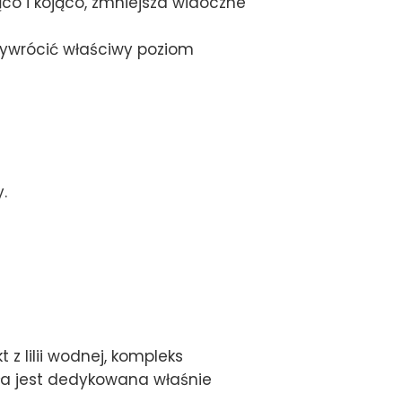
co i kojąco, zmniejsza widoczne
zywrócić właściwy poziom
.
z lilii wodnej, kompleks
uła jest dedykowana właśnie