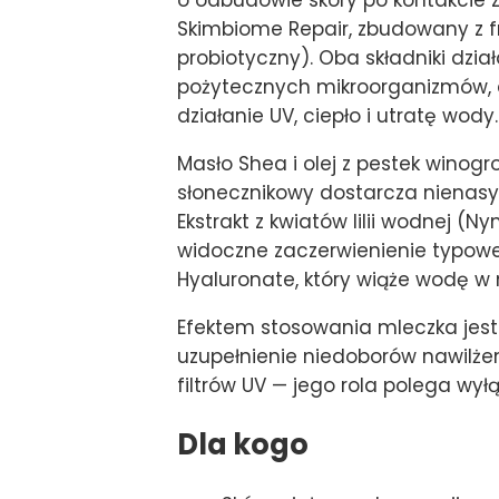
o odbudowie skóry po kontakcie
Skimbiome Repair, zbudowany z f
probiotyczny). Oba składniki dzia
pożytecznych mikroorganizmów, a
działanie UV, ciepło i utratę wody.
Masło Shea i olej z pestek winog
słonecznikowy dostarcza nienasy
Ekstrakt z kwiatów lilii wodnej (
widoczne zaczerwienienie typowe 
Hyaluronate, który wiąże wodę w 
Efektem stosowania mleczka jest 
uzupełnienie niedoborów nawilżen
filtrów UV — jego rola polega wy
Dla kogo