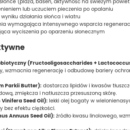
 słońce (plaża, basen, aktywność na świeżym powiet
enieniem lub uczuciem pieczenia po opalaniu
wyniku działania słońca i wiatru
enia wymagająca intensywnego wsparcia regenera
ąca wyciszenia po oparzeniu słonecznym
ktywne
biotyczny (Fructooligosaccharides + Lactococcus
, wzmacnia regenerację i odbudowę bariery ochron
Parkii Butter):
dostarcza lipidów i kwasów tłuszc
dową, zmiękcza i natłuszcza przesuszoną skórę.
 Vinifera Seed Oil):
lekki olej bogaty w wielonienas
y bez efektu ciężkości.
hus Annuus Seed Oil):
źródło kwasu linolowego, wzma