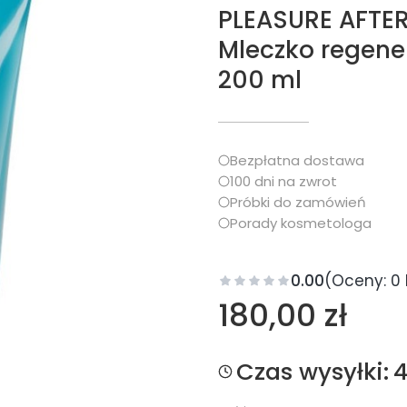
PLEASURE AFTE
Mleczko regene
200 ml
Bezpłatna dostawa
100 dni na zwrot
Próbki do zamówień
Porady kosmetologa
0.00
(Oceny: 0 
Cena
180,00 zł
Czas wysyłki:
4