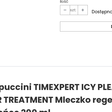
Ilość
szt.
Dostępno
uccini TIMEXPERT ICY PL
R TREATMENT Mleczko rege