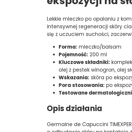
ekspozycji na s
Lekkie mleczko po opalaniu z ko
intensywnej regeneracji skóry cia
się z uczuciem suchości, zaczerwi
Forma:
mleczko/balsam
Pojemność:
200 ml
Kluczowe składniki:
kompleks
olej z pestek winogron, olej 
Wskazania:
skóra po ekspozy
Pora stosowania:
po ekspozy
Testowane dermatologiczni
Opis działania
Germaine de Capuccini TIMEXPERT