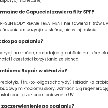
spozycji słonecznej.
maine de Capuccini zawiera filtr SPF?
ER-SUN BODY REPAIR TREATMENT nie zawiera filtrów UV.
czeniu ekspozycji na słońce, nie w jej trakcie.
czko po opalaniu?
pozycji na słońce, nakładając go obficie na skórę ci
ści i częstości korzystania ze słońca.
imbiome Repair w składzie?
prebiotyku (frukto-oligosacharydy) i składnika pro
odbudowę mikrobiomu skóry, wzmacniają regeneracj
 osłabionej przez promieniowanie UV.
 zaczerwienienie po opalaniu?