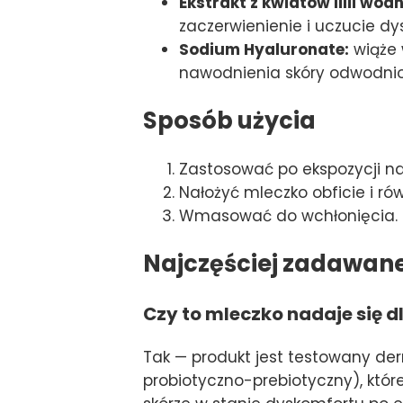
Ekstrakt z kwiatów lilii wo
zaczerwienienie i uczucie dy
Sodium Hyaluronate:
wiąże 
nawodnienia skóry odwodni
Sposób użycia
Zastosować po ekspozycji na 
Nałożyć mleczko obficie i r
Wmasować do wchłonięcia.
Najczęściej zadawan
Czy to mleczko nadaje się dl
Tak — produkt jest testowany derm
probiotyczno-prebiotyczny), któr