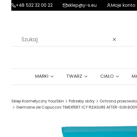
+48 532 32 00 22
sklep@y-s.eu
Moje konto
Wyczyść
MARKI
TWARZ
CIAŁO
M
Sklep Kosmetyczny YourSkin
Potrzeby skóry
Ochrona przeciwsł
Germaine de Capuccini TIMEXPERT ICY PLEASURE AFTER-SUN BODY 