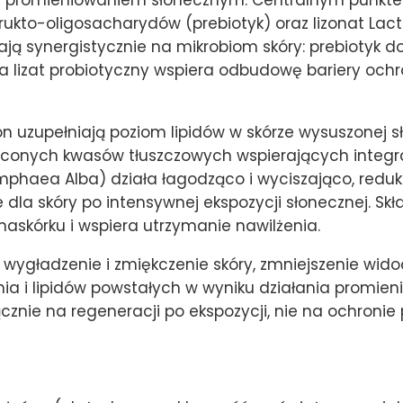
 z promieniowaniem słonecznym. Centralnym punkte
rukto-oligosacharydów (prebiotyk) oraz lizonat Lac
łają synergistycznie na mikrobiom skóry: prebiotyk d
 lizat probiotyczny wspiera odbudowę bariery ochro
ron uzupełniają poziom lipidów w skórze wysuszonej 
conych kwasów tłuszczowych wspierających integral
Nymphaea Alba) działa łagodząco i wyciszająco, redu
dla skóry po intensywnej ekspozycji słonecznej. S
naskórku i wspiera utrzymanie nawilżenia.
wygładzenie i zmiękczenie skóry, zmniejszenie wido
ia i lipidów powstałych w wyniku działania promieni
łącznie na regeneracji po ekspozycji, nie na ochroni