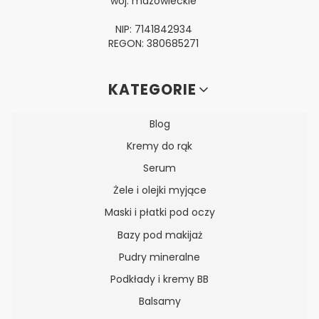
woj. mazowieckie
NIP: 7141842934
REGON: 380685271
Linki w stopce
KATEGORIE
Blog
Kremy do rąk
Serum
Żele i olejki myjące
Maski i płatki pod oczy
Bazy pod makijaż
Pudry mineralne
Podkłady i kremy BB
Balsamy