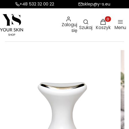
+48 532 32 00 22
sklep@y-s.eu
Otwórz wyszukiw
Produkty w ko
Zaloguj
Szukaj
Koszyk
Menu
się