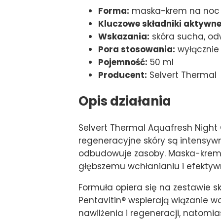
Forma:
maska-krem na noc 
Kluczowe składniki aktywne
Wskazania:
skóra sucha, od
Pora stosowania:
wyłącznie
Pojemność:
50 ml
Producent:
Selvert Thermal
Opis działania
Selvert Thermal Aquafresh Nigh
regeneracyjne skóry są intensywni
odbudowuje zasoby. Maska-krem w
głębszemu wchłanianiu i efektyw
Formuła opiera się na zestawie s
Pentavitin® wspierają wiązanie w
nawilżenia i regeneracji, natomi