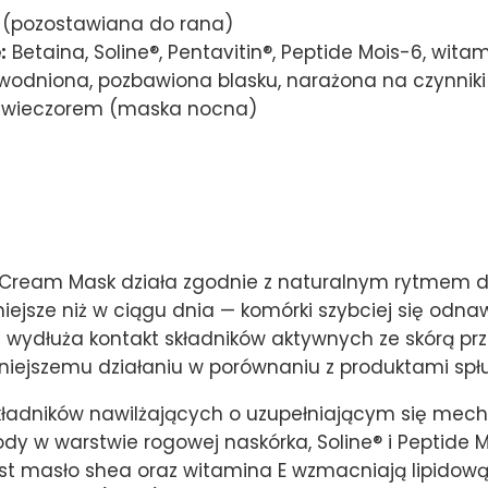
(pozostawiana do rana)
:
Betaina, Soline®, Pentavitin®, Peptide Mois-6, wita
wodniona, pozbawiona blasku, narażona na czynnik
 wieczorem (maska nocna)
t Cream Mask działa zgodnie z naturalnym rytmem 
ejsze niż w ciągu dnia — komórki szybciej się odnaw
ydłuża kontakt składników aktywnych ze skórą przez
niejszemu działaniu w porównaniu z produktami spłu
kładników nawilżających o uzupełniającym się mecha
ody w warstwie rogowej naskórka, Soline® i Peptide 
ast masło shea oraz witamina E wzmacniają lipidową