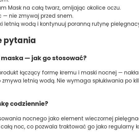
m Mask na całą twarz, omijając okolice oczu.
 — nie zmywaj przed snem.
i letnią wodą i kontynuuj poranną rutynę pielęgnacy
e pytania
y maska — jak go stosować?
rodukt łączący formę kremu i maski nocnej — nakł
o zmywa letnią wodą. Nie wymaga spłukiwania po ki
kę codziennie?
osowania nocnego jako element wieczornej pielęgnac
 całą noc, co pozwala traktować go jako regularn