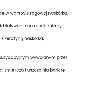
dę w warstwie rogowej naskórka,
 oddziaływanie na mechanizmy
z keratyną naskórka,
m oksydacyjnym wywołanym przez
, zmiękcza i uszczelnia barierę