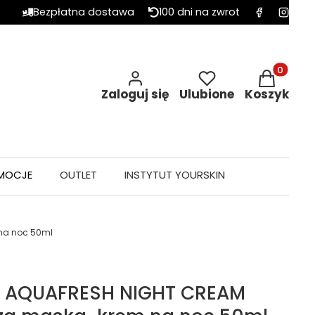
Bezpłatna dostawa
100 dni na zwrot
Produkty w 
Zaloguj się
Ulubione
Koszyk
MOCJE
OUTLET
INSTYTUT YOURSKIN
na noc 50ml
al AQUAFRESH NIGHT CREAM