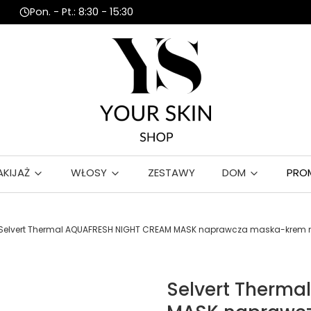
Pon. - Pt.: 8:30 - 15:30
AKIJAŻ
WŁOSY
ZESTAWY
DOM
PRO
Selvert Thermal AQUAFRESH NIGHT CREAM MASK naprawcza maska-krem 
Selvert Therm