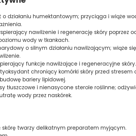
 o działaniu humektantowym; przyciąga i wiąże wo
żnienia.
spierający nawilżenie i regenerację skóry poprzez
poziomu wody w tkankach.
rydowy o silnym działaniu nawilżającym; wiąże się 
ilżenie.
ierający funkcje nawilżające i regeneracyjne skóry.
tyoksydant chroniący komórki skóry przed strese
udowę bariery lipidowej.
 tłuszczowe i nienasycone sterole roślinne; odżywia
utratę wody przez naskórek.
 skórę twarzy delikatnym preparatem myjącym.
iem.