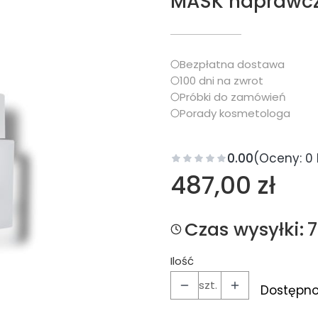
MASK naprawcz
Bezpłatna dostawa
100 dni na zwrot
Próbki do zamówień
Porady kosmetologa
0.00
(Oceny: 0 
Cena
487,00 zł
Czas wysyłki:
Ilość
szt.
Dostępno