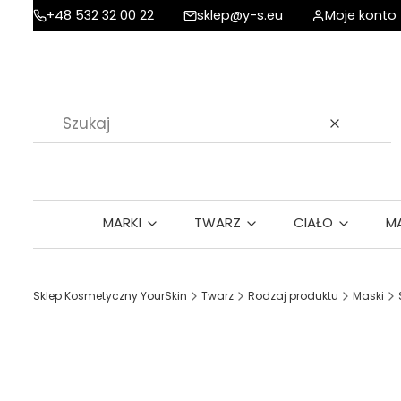
+48 532 32 00 22
sklep@y-s.eu
Moje konto
Wyczyść
MARKI
TWARZ
CIAŁO
M
Sklep Kosmetyczny YourSkin
Twarz
Rodzaj produktu
Maski