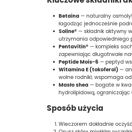
Betaina
— naturalny osmolyt
łagodząc jednocześnie podra
Soline®
— składnik aktywny w
utrzymania odpowiedniego 
Pentavitin®
— kompleks sacha
zapewniając długotrwałe naw
Peptide Mois-6
— peptyd wsp
Witamina E (tokoferol)
— an
wolne rodniki; wspomaga odb
Masło shea
— bogate w kwasy
hydrolipidową, ograniczając 
Sposób użycia
Wieczorem dokładnie oczyść
Osusz skórę miękkim ręcznik