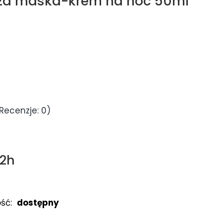
a maska-krem na noc 50ml
Recenzje: 0)
72h
ść:
dostępny