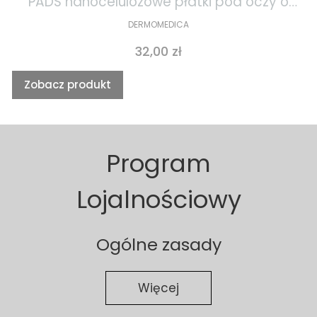
PADS nanocelulozowe płatki pod oczy o
działaniu gojącym i przeciwstarzeniowym
DERMOMEDICA
1szt
Cena
32,00 zł
Zobacz produkt
Program
Lojalnościowy
Ogólne zasady
Więcej