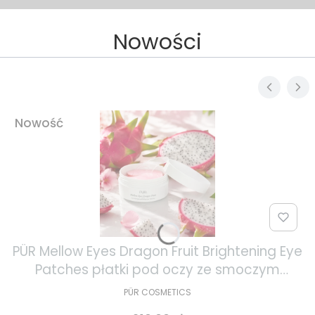
Nowości
Nowość
PÜR Mellow Eyes Dragon Fruit Brightening Eye
Patches płatki pod oczy ze smoczym
owocem 30 par
PÜR COSMETICS