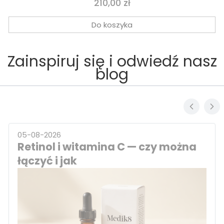
Cena
210,00 zł
Do koszyka
Zainspiruj się i odwiedź nasz
blog
05-08-2026
Retinol i witamina C — czy można
łączyć i jak