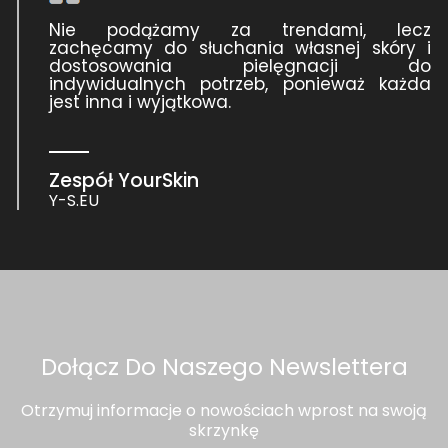
Nie podążamy za trendami, lecz
zachęcamy do słuchania własnej skóry i
dostosowania pielęgnacji do
indywidualnych potrzeb, ponieważ każda
jest inna i wyjątkowa.
Zespół YourSkin
Y-S.EU
Dołącz Do Naszego Newslettera
Otrzymuj informacje o nowościach wprost na swoją
skrzynkę