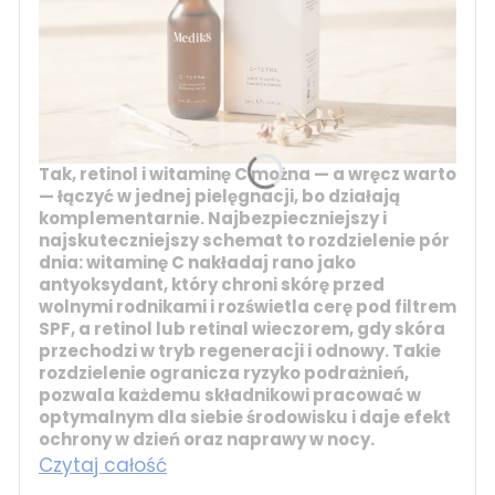
Tak, retinol i witaminę C można — a wręcz warto
— łączyć w jednej pielęgnacji, bo działają
komplementarnie. Najbezpieczniejszy i
najskuteczniejszy schemat to rozdzielenie pór
dnia:
witaminę C
nakładaj rano jako
antyoksydant, który chroni skórę przed
wolnymi rodnikami i rozświetla cerę pod filtrem
SPF, a
retinol
lub
retinal
wieczorem, gdy skóra
przechodzi w tryb regeneracji i odnowy. Takie
rozdzielenie ogranicza ryzyko podrażnień,
pozwala każdemu składnikowi pracować w
optymalnym dla siebie środowisku i daje efekt
ochrony w dzień oraz naprawy w nocy.
Czytaj całość