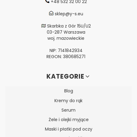
+48 532 32 00 22
sklep@y-s.eu
Skarbka z Gór 15U/U2
03-287 Warszawa
woj. mazowieckie
NIP: 7141842934
REGON: 380685271
Linki w stopce
KATEGORIE
Blog
Kremy do rąk
Serum
Żele i olejki myjące
Maski i płatki pod oczy